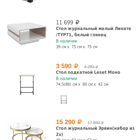
мдф
металл
ротанг
стекло
11 699
шпон
Стол журнальный малый Линате
/TYP71, белый глянец
На колесиках
С ящиками
В наличии
39 см
75 см
75 см
да
нет
да
нет
3 590
Со стеклом
4 280
Стол подкатной Leset Моно
В наличии
да
нет
74.5(86) см
60 см
42 см
Страна производства
Белоруссия
Испания
Китай
Россия
Форма
15 290
17 890
Стол журнальный Эрвин(набор из
2х)
квадратная
круглая
овальная
полукруглая