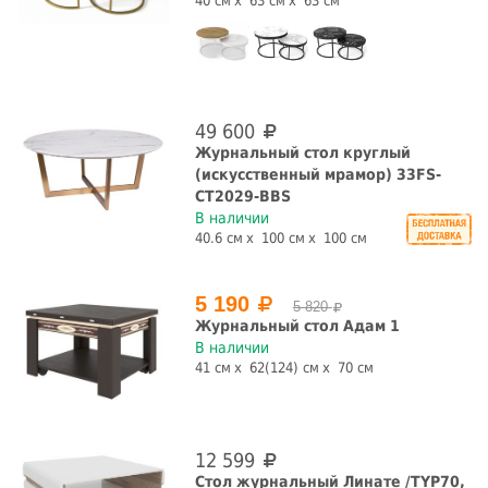
40 см
63 см
63 см
прямоугольная
СБРОСИТЬ ФИЛЬТРЫ
49 600
Журнальный стол круглый
(искусственный мрамор) 33FS-
CT2029-BBS
В наличии
40.6 см
100 см
100 см
5 190
5 820
Журнальный стол Адам 1
В наличии
41 см
62(124) см
70 см
12 599
Стол журнальный Линате /TYP70,