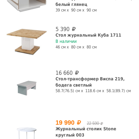
белый глянец
39 см
90 см
90 см
5 390
Стол журнальный Куба 1711
В наличии
46 см
80 см
80 см
16 660
Стол-трансформер Виспа 219,
бодега светлый
58.7(76.5) см
118.6 см
58.1(89.7) см
19 990
22 590
Журнальный столик Stone
круглый 003