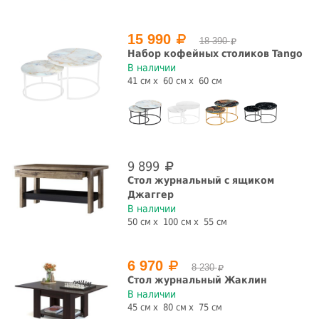
Глубина, см
15 990
18 390
Набор кофейных столиков Tango
В наличии
41 см
60 см
60 см
Раскладной
да
нет
Механизм трансформации
9 899
Стол журнальный с ящиком
да
нет
Джаггер
В наличии
Материал основания
50 см
100 см
55 см
ЛДСП
МДФ
массив
6 970
8 230
Стол журнальный Жаклин
Материал столешницы
В наличии
45 см
80 см
75 см
ЛДСП
зеркало
керамогранит
массив