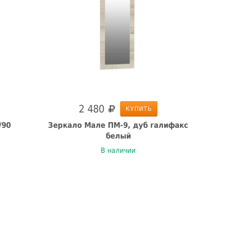
2 480
КУПИТЬ
/90
Зеркало Мале ПМ-9, дуб галифакс
белый
В наличии