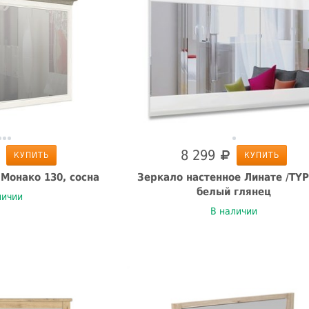
8 299
КУПИТЬ
КУПИТЬ
Монако 130, сосна
Зеркало настенное Линате /TYP
белый глянец
личии
В наличии