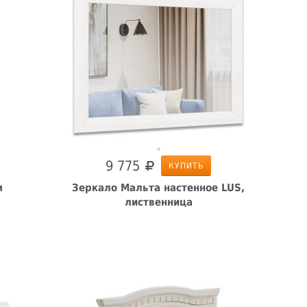
9 775
КУПИТЬ
м
Зеркало Мальта настенное LUS,
лиственница