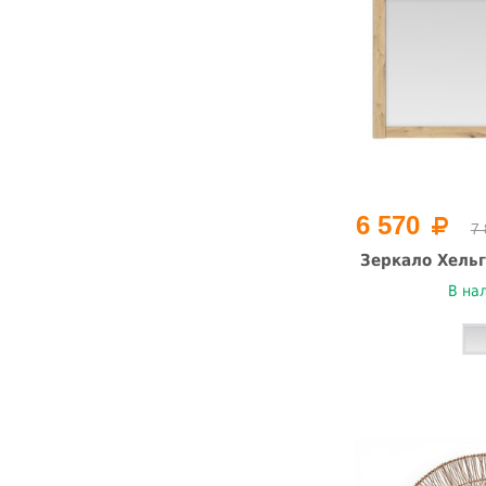
6 570
7
Зеркало Хельг
В на