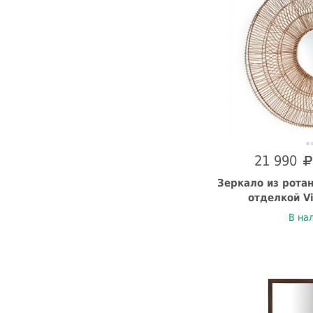
21 990
Зеркало из ротан
отделкой Vi
В на