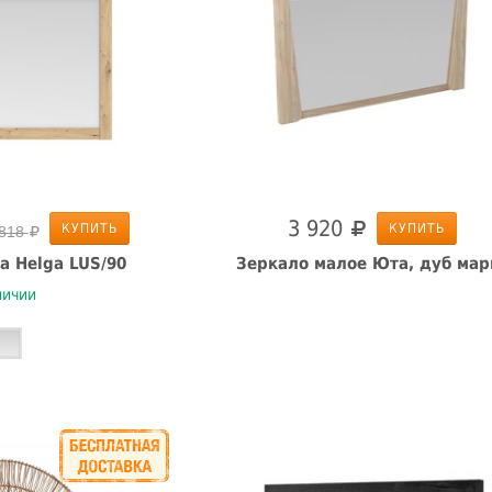
3 920
КУПИТЬ
КУПИТЬ
 818
а Helga LUS/90
Зеркало малое Юта, дуб мар
личии