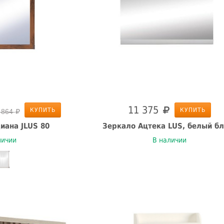
11 375
КУПИТЬ
КУПИТЬ
 864
иана JLUS 80
Зеркало Ацтека LUS, белый бл
личии
В наличии