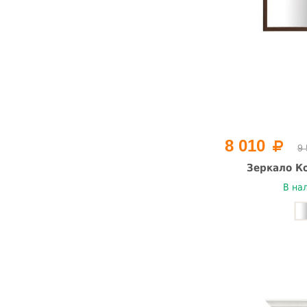
8 010
9
Зеркало Ко
В на