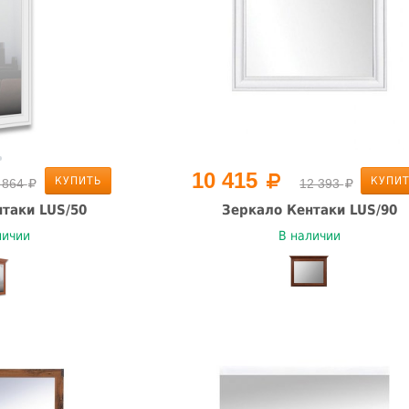
10 415
КУПИТЬ
КУПИ
 864
12 393
таки LUS/50
Зеркало Кентаки LUS/90
личии
В наличии