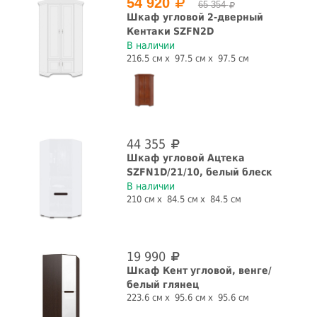
54 920
65 354
Шкаф угловой 2-дверный
Кентаки SZFN2D
В наличии
Назначение
216.5 см
97.5 см
97.5 см
для одежды
для посуды
для прихожей
Количество дверей, шт.
44 355
1 шт.
2 шт.
3 шт.
Шкаф угловой Ацтека
SZFN1D/21/10, белый блеск
Наличие зеркала
Глянец
В наличии
210 см
84.5 см
84.5 см
да
нет
да
нет
Со штангой
С рисунком
19 990
Шкаф Кент угловой, венге/
да
нет
нет
белый глянец
223.6 см
95.6 см
95.6 см
С ящиками
Конструкция