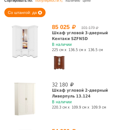
Сортировать по:
популярности
наличию
цене
Со штангой: да
85 025
101 179
Ширина, см
Шкаф угловой 3-дверный
Кентаки SZFN5D
В наличии
225 см
136.5 см
136.5 см
Высота, см
32 180
Шкаф угловой 2-дверный
Глубина, см
Ливерпуль 13.124
В наличии
220.3 см
109.9 см
109.9 см
Цвет фасада
Цвет корпуса