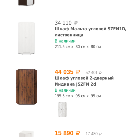
нет
витрина
шкаф
Страна производства
34 110
Шкаф Мальта угловой SZFN1D,
лиственница
Белоруссия
Россия
В наличии
211.5 см
80 см
80 см
СБРОСИТЬ ФИЛЬТРЫ
44 035
52 401
Шкаф угловой 2-дверный
Индиана JSZFN 2d
В наличии
195.5 см
95 см
95 см
15 890
17 480