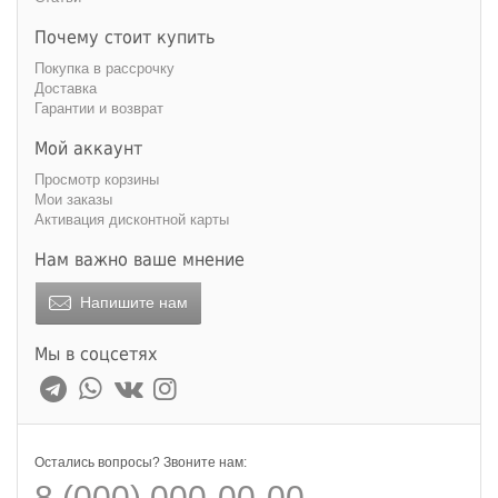
Почему стоит купить
Покупка в рассрочку
Доставка
Глубина, см
Гарантии и возврат
Мой аккаунт
Просмотр корзины
Мои заказы
Активация дисконтной карты
Цвет
Нам важно ваше мнение
Напишите нам
Мы в соцсетях
Обивка
велюр
жаккард
натуральная
отсутствует
кожа
Остались вопросы? Звоните нам:
8 (000) 000-00-00
рогожка
флок
шенилл
экокожа