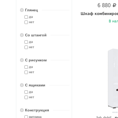
6 880
Глянец
Шкаф комбиниров
да
В на
нет
Со штангой
да
нет
С рисунком
да
нет
С ящиками
да
нет
Конструкция
витрина