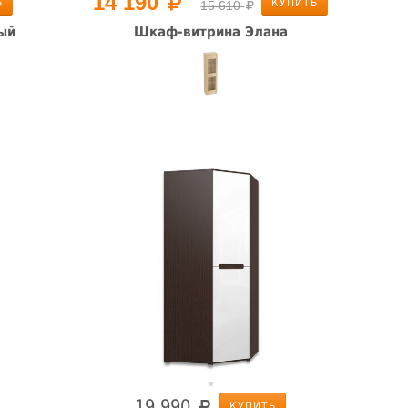
14 190
Ь
КУПИТЬ
15 610
ый
Шкаф-витрина Элана
19 990
КУПИТЬ