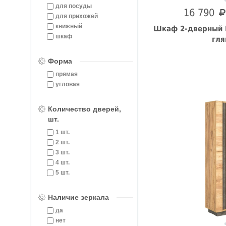
для посуды
16 790
для прихожей
книжный
Шкаф 2-дверный К
шкаф
гля
Форма
прямая
угловая
Количество дверей,
шт.
1 шт.
2 шт.
3 шт.
4 шт.
5 шт.
Наличие зеркала
да
нет