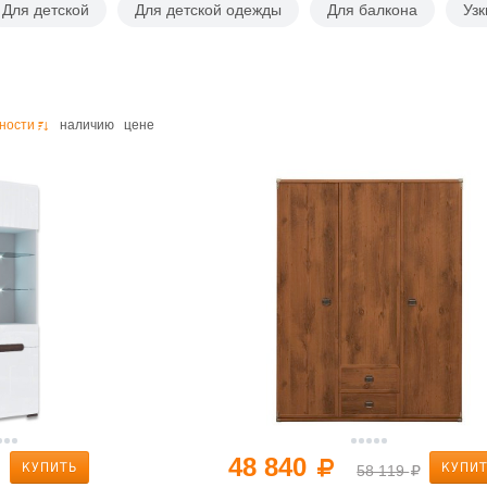
Для детской
Для детской одежды
Для балкона
Узк
ности
наличию
цене
48 840
КУПИТЬ
КУПИ
58 119