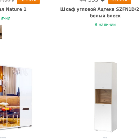
2 720
л Nature 1
Шкаф угловой Ацтека SZFN1D/2
белый блеск
личии
В наличии