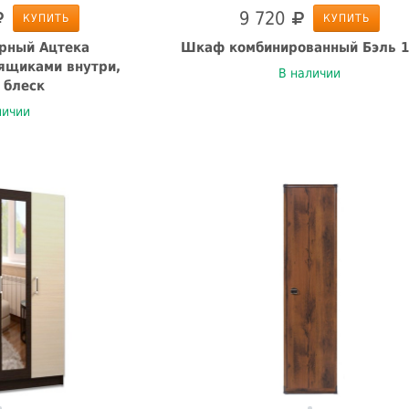
9 720
КУПИТЬ
КУПИТЬ
рный Ацтека
Шкаф комбинированный Бэль 1
 ящиками внутри,
В наличии
 блеск
личии