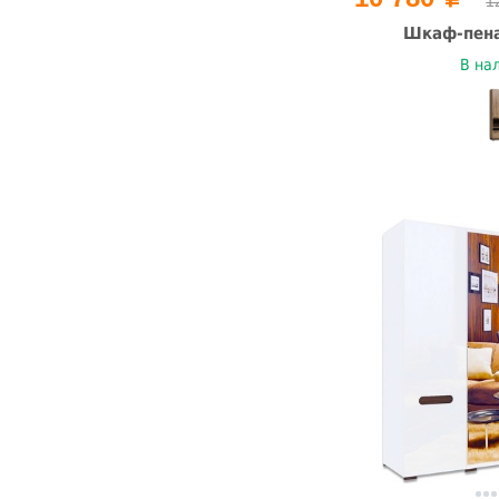
1
Шкаф-пена
В на