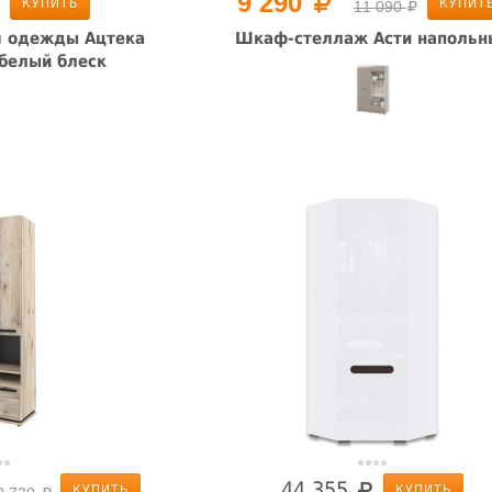
9 290
КУПИТЬ
КУПИТ
11 090
 одежды Ацтека
Шкаф-стеллаж Асти напольн
 белый блеск
44 355
КУПИТЬ
КУПИТЬ