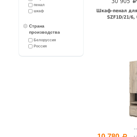
30 905
пенал
Шкаф-пенал для
шкаф
SZF1D/21/6,
Страна
производства
Белоруссия
Россия
10 780