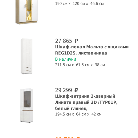
190 см
120 см
46.6 см
27 865
Шкаф-пенал Мальта с ящиками
REG1D2S, лиственница
В наличии
211.5 см
61.5 см
38 см
29 299
Шкаф-витрина 2-дверный
Линате правый 3D /TYP01Р,
белый глянец
194.5 см
64 см
42 см