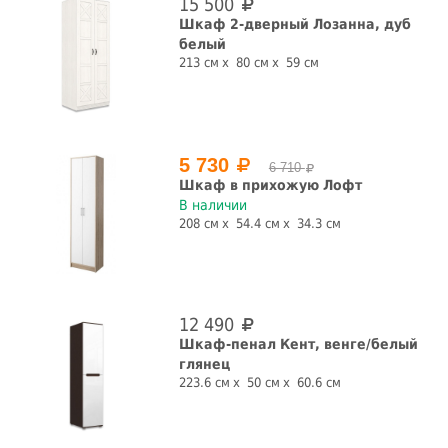
15 500
Со штангой
С рисунком
Шкаф 2-дверный Лозанна, дуб
белый
да
нет
да
нет
213 см
80 см
59 см
С ящиками
да
нет
5 730
6 710
Конструкция
Шкаф в прихожую Лофт
В наличии
208 см
54.4 см
34.3 см
витрина
пенал
шкаф
Страна производства
Белоруссия
Россия
12 490
Шкаф-пенал Кент, венге/белый
СБРОСИТЬ ФИЛЬТРЫ
глянец
223.6 см
50 см
60.6 см