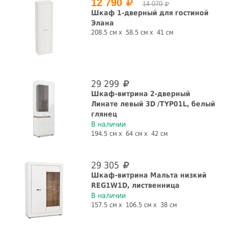
12 790
14 070
Шкаф 1-дверный для гостиной
Элана
208.5 см
58.5 см
41 см
29 299
Шкаф-витрина 2-дверный
Линате левый 3D /TYP01L, белый
глянец
В наличии
194.5 см
64 см
42 см
29 305
Шкаф-витрина Мальта низкий
REG1W1D, лиственница
В наличии
157.5 см
106.5 см
38 см