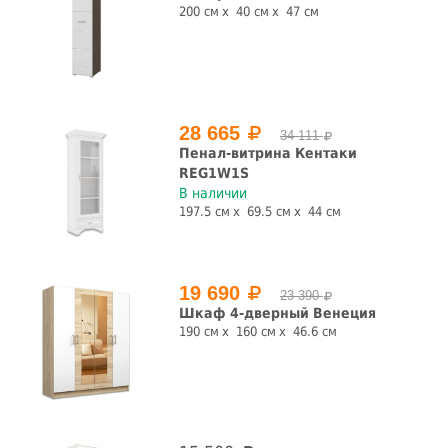
200 см
40 см
47 см
Назначение
для одежды
для посуды
для прихожей
книжный
шкаф
28 665
34 111
Форма
Пенал-витрина Кентаки
REG1W1S
В наличии
прямая
угловая
197.5 см
69.5 см
44 см
Количество дверей, шт.
1 шт.
2 шт.
3 шт.
4 шт.
19 690
23 390
Шкаф 4-дверный Венеция
5 шт.
190 см
160 см
46.6 см
Наличие зеркала
Глянец
да
нет
да
нет