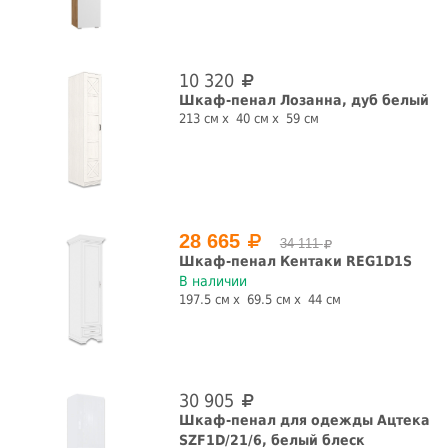
да
нет
да
нет
Со штангой
С рисунком
10 320
да
нет
да
нет
Шкаф-пенал Лозанна, дуб белый
213 см
40 см
59 см
С ящиками
да
нет
Конструкция
28 665
34 111
Шкаф-пенал Кентаки REG1D1S
витрина
пенал
шкаф
В наличии
197.5 см
69.5 см
44 см
Страна производства
Белоруссия
Россия
СБРОСИТЬ ФИЛЬТРЫ
30 905
Шкаф-пенал для одежды Ацтека
SZF1D/21/6, белый блеск