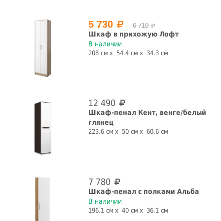
5 730
Назначение
6 710
Шкаф в прихожую Лофт
В наличии
для одежды
для посуды
для прихожей
книжный
208 см
54.4 см
34.3 см
шкаф
Форма
12 490
Шкаф-пенал Кент, венге/белый
прямая
угловая
глянец
223.6 см
50 см
60.6 см
Количество дверей, шт.
1 шт.
2 шт.
3 шт.
4 шт.
5 шт.
7 780
Шкаф-пенал с полками Альба
Наличие зеркала
Глянец
В наличии
196.1 см
40 см
36.1 см