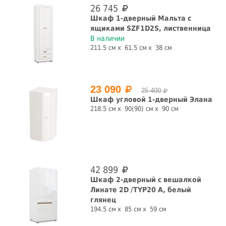
26 745
Шкаф 1-дверный Мальта с
ящиками SZF1D2S, лиственница
В наличии
211.5 см
61.5 см
38 см
23 090
25 400
Шкаф угловой 1-дверный Элана
218.5 см
90(90) см
90 см
42 899
Шкаф 2-дверный с вешалкой
Линате 2D /TYP20 A, белый
глянец
194.5 см
85 см
59 см