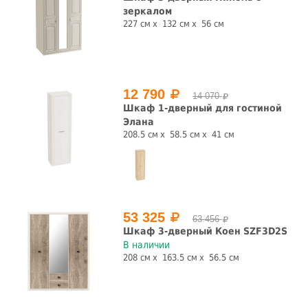
Со штангой
С рисунком
зеркалом
227 см
132 см
56 см
да
нет
да
нет
С ящиками
12 790
14 070
да
нет
Шкаф 1-дверный для гостиной
Элана
Конструкция
208.5 см
58.5 см
41 см
витрина
пенал
шкаф
Страна производства
53 325
63 456
Белоруссия
Россия
Шкаф 3-дверный Коен SZF3D2S
В наличии
208 см
163.5 см
56.5 см