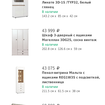
Линате 3D-1S /TYP32, белый
глянец
В наличии
143.2 см
85 см
42 см
43 999
Шкаф 3-дверный с ящиками
Магеллан 3DG2S, сосна винтаж
В наличии
202.8 см
126.6 см
59 см
43 075
Пенал-витрина Мальта с
ящиками REG1W3S с подсветкой,
лиственница
В наличии
211.5 см
61.5 см
38 см