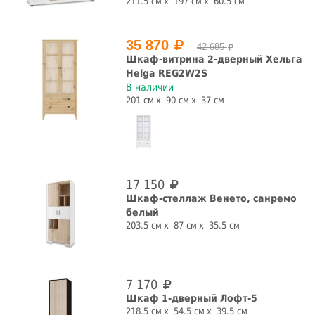
211.5 см
197 см
60.5 см
35 870
42 685
Шкаф-витрина 2-дверный Хельга
Helga REG2W2S
В наличии
201 см
90 см
37 см
17 150
Шкаф-стеллаж Венето, санремо
белый
203.5 см
87 см
35.5 см
7 170
Шкаф 1-дверный Лофт-5
218.5 см
54.5 см
39.5 см