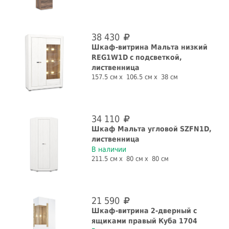
38 430
Высота, см
Шкаф-витрина Мальта низкий
REG1W1D с подсветкой,
лиственница
157.5 см
106.5 см
38 см
Глубина, см
34 110
Шкаф Мальта угловой SZFN1D,
лиственница
В наличии
Цвет фасада
211.5 см
80 см
80 см
Цвет корпуса
21 590
Шкаф-витрина 2-дверный с
ящиками правый Куба 1704