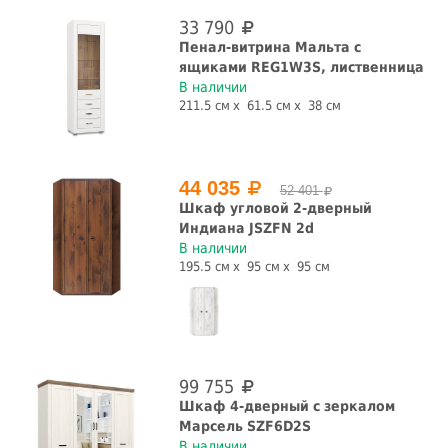
33 790
Пенал-витрина Мальта с
ящиками REG1W3S, лиственница
В наличии
211.5 см
61.5 см
38 см
44 035
52 401
Шкаф угловой 2-дверный
Индиана JSZFN 2d
В наличии
195.5 см
95 см
95 см
99 755
Шкаф 4-дверный с зеркалом
Марсель SZF6D2S
В наличии