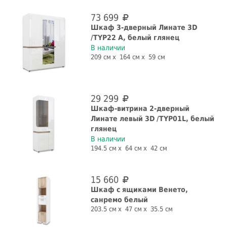
73 699
Шкаф 3-дверный Линате 3D
/TYP22 A, белый глянец
В наличии
209 см
164 см
59 см
29 299
Шкаф-витрина 2-дверный
Линате левый 3D /TYP01L, белый
глянец
В наличии
194.5 см
64 см
42 см
15 660
Шкаф с ящиками Венето,
санремо белый
203.5 см
47 см
35.5 см