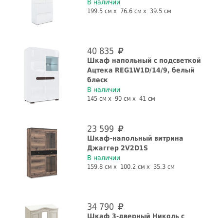
В наличии
199.5 см
76.6 см
39.5 см
Назначение
для одежды
для посуды
для прихожей
книжный
40 835
шкаф
Шкаф напольный с подсветкой
Ацтека REG1W1D/14/9, белый
Форма
блеск
В наличии
145 см
90 см
41 см
прямая
угловая
Количество дверей, шт.
23 599
Шкаф-напольный витрина
1 шт.
2 шт.
3 шт.
4 шт.
Джаггер 2V2D1S
В наличии
5 шт.
159.8 см
100.2 см
35.3 см
Наличие зеркала
Глянец
34 790
да
нет
да
нет
Шкаф 3-дверный Николь с