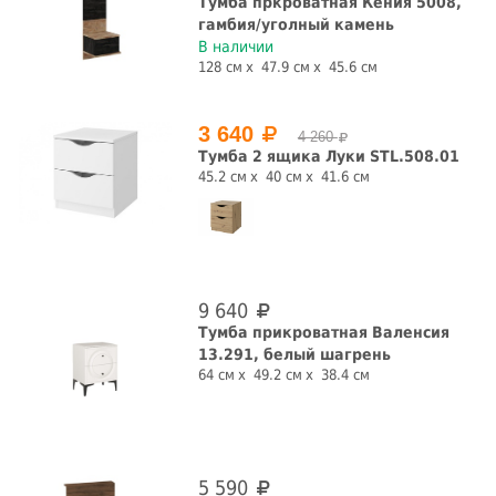
Тумба пркроватная Кения 5008,
гамбия/уголный камень
В наличии
128 см
47.9 см
45.6 см
Цена, руб.
3 640
4 260
Тумба 2 ящика Луки STL.508.01
45.2 см
40 см
41.6 см
Ширина, см
9 640
Высота, см
Тумба прикроватная Валенсия
13.291, белый шагрень
64 см
49.2 см
38.4 см
Глубина, см
5 590