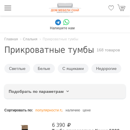
Напишите нам
Главная
Спальня
Прикроватные тумбы
Прикроватные тумбы
168 товаров
Светлые
Белые
С ящиками
Недорогие
Подобрать по параметрам
Цвет
Сортировать по:
популярности
наличию
цене
6 390