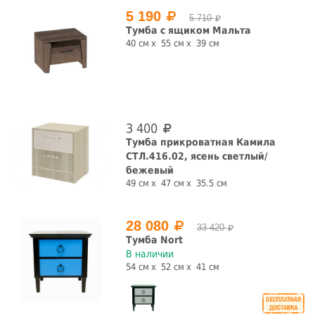
5 190
5 710
Тумба с ящиком Мальта
40 см
55 см
39 см
3 400
Тумба прикроватная Камила
СТЛ.416.02, ясень светлый/
бежевый
49 см
47 см
35.5 см
28 080
33 420
Тумба Nort
В наличии
54 см
52 см
41 см