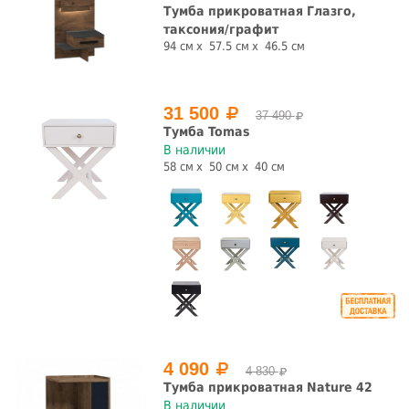
Тумба прикроватная Глазго,
таксония/графит
Глянец
С нишей
94 см
57.5 см
46.5 см
да
нет
да
нет
31 500
37 490
С полкой
Тумба Tomas
В наличии
58 см
50 см
40 см
да
нет
Страна производства
Белоруссия
Испания
Китай
Россия
Число ящиков
1
2
3
4 090
4 830
Тумба прикроватная Nature 42
В наличии