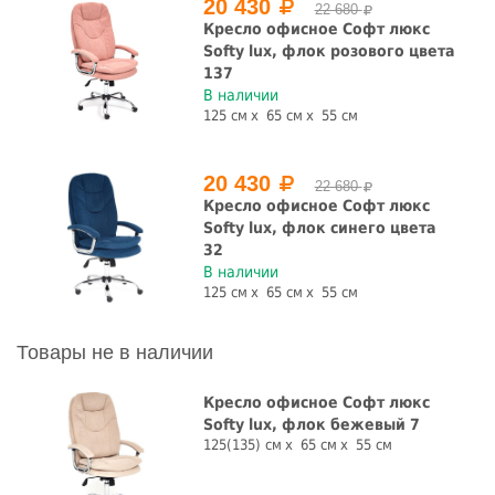
20 430
22 680
Кресло офисное Софт люкс
Softy lux, флок розового цвета
137
В наличии
125 см
65 см
55 см
20 430
22 680
Кресло офисное Софт люкс
Softy lux, флок синего цвета
32
В наличии
125 см
65 см
55 см
Товары не в наличии
Кресло офисное Софт люкс
Softy lux, флок бежевый 7
125(135) см
65 см
55 см