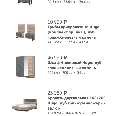
99.5 см
85.6 см
39.6 см
10 990
Тумбы прикроватные Hugo
(комплект пр. лев.), дуб
гранж/железный камень
44.2 см
50.2 см
43 см
46 990
Шкаф 4-дверный Hugo, дуб
гранж/железный камень
205 см
200 см
54 см
25 280
Кровать двуспальная 160х200
Hugo, дуб гранж/темно-серый
велюр
101.9 см
164.4 см
208.2 см