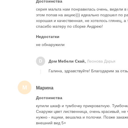
Достоинства
серия мальта нам понравилась очень, видели в 
этом попав на акцию))) идеально подошел по р
хорошая и качественная, не хотелось глянец, а 
спасибо матеру по сборке Андрею!
Недостатки
не обнаружили
D
Дом Мебели Скай,
Леонова Дарья
Галина, здравствуйте! Благодарим за отз
М
Марина
Достоинства
купили шкаф и тумбочку прикроватную. Тумбочк
Снаружи цвет лиственница, очень красивый, не 
нужно - ящики, вешалка и полочки. Позже закаже
внешний вид 5+