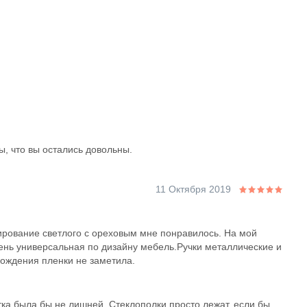
ы, что вы остались довольны.
11 Октября 2019
ирование светлого с ореховым мне понравилось. На мой
чень универсальная по дизайну мебель.Ручки металлические и
тхождения пленки не заметила.
тка была бы не лишней. Стеклополки просто лежат, если бы