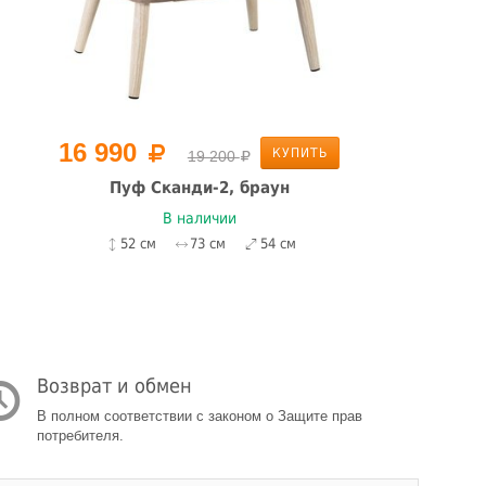
16 990
КУПИТЬ
19 200
Пуф Сканди-2, браун
П
В наличии
52 см
73 см
54 см
Возврат и обмен
В полном соответствии с законом о Защите прав
потребителя.