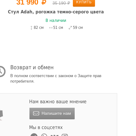
31 990
КУПИТЬ
35 190
Стул Adah, рогожка темно-серого цвета
Ст
В наличии
82 см
51 см
59 см
Возврат и обмен
В полном соответствии с законом о Защите прав
потребителя.
Нам важно ваше мнение
Напишите нам
Мы в соцсетях