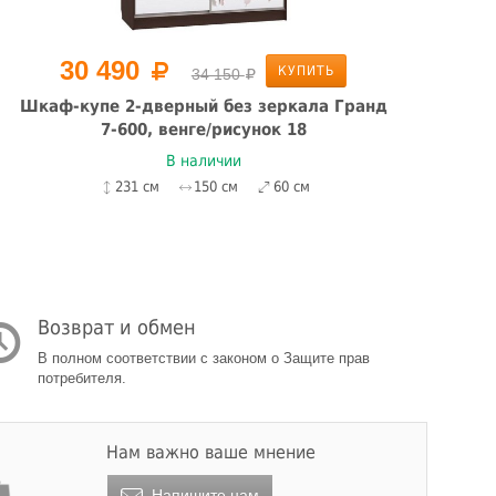
30 490
КУПИТЬ
34 150
Шкаф-купе 2-дверный без зеркала Гранд
Шк
7-600, венге/рисунок 18
В наличии
231 см
150 см
60 см
Возврат и обмен
В полном соответствии с законом о Защите прав
потребителя.
Нам важно ваше мнение
Напишите нам