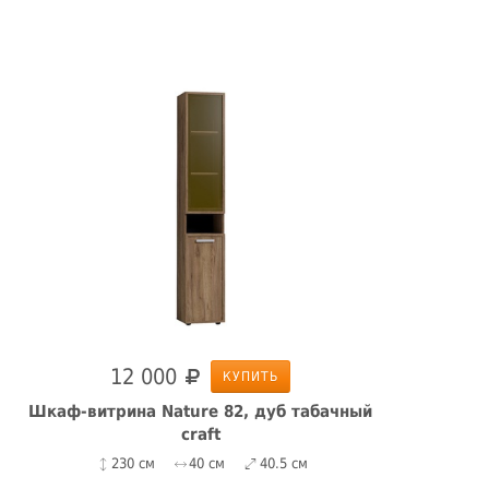
12 000
КУПИТЬ
Шкаф-витрина Nature 82, дуб табачный
craft
230 см
40 см
40.5 см