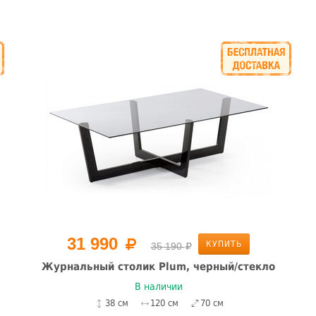
31 990
КУПИТЬ
35 190
Журнальный столик Plum, черный/стекло
В наличии
38 см
120 см
70 см