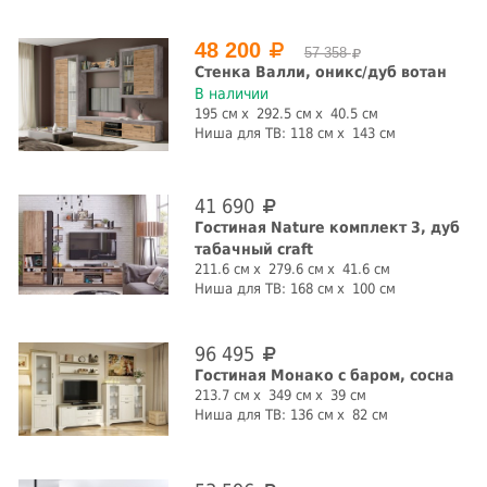
48 200
57 358
Стенка Валли, оникс/дуб вотан
В наличии
195 см
292.5 см
40.5 см
Ниша для ТВ:
118 см
143 см
41 690
Гостиная Nature комплект 3, дуб
табачный craft
211.6 см
279.6 см
41.6 см
Ниша для ТВ:
168 см
100 см
96 495
Гостиная Монако с баром, сосна
213.7 см
349 см
39 см
Ниша для ТВ:
136 см
82 см