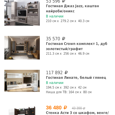
53 596
Гостиная Джаз Jazz, каштан
найроби/оникс
В наличии
210 см
279.2 см
40.3 см
35 570
Гостиная Crown комплект 1, дуб
золотистый/графит
211.3 см
256 см
46.9 см
117 892
Гостиная Линате, белый глянец
В наличии
194.5 см
392 см
42 см
Ниша для ТВ:
164 см
80 см
36 480
43 390
Стенка Асти 3 со шкафом, венге/