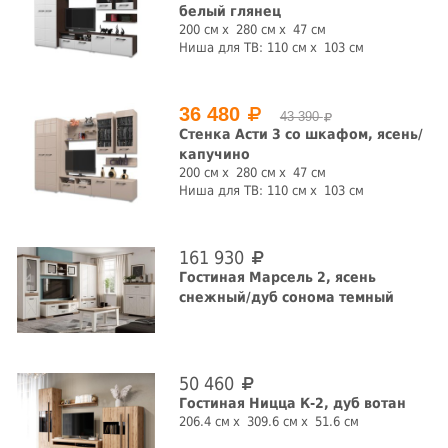
белый глянец
200 см
280 см
47 см
Ниша для ТВ:
110 см
103 см
36 480
43 390
Стенка Асти 3 со шкафом, ясень/
капучино
200 см
280 см
47 см
Ниша для ТВ:
110 см
103 см
161 930
Гостиная Марсель 2, ясень
снежный/дуб сонома темный
50 460
Гостиная Ницца К-2, дуб вотан
206.4 см
309.6 см
51.6 см