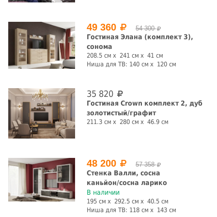
49 360
54 300
Гостиная Элана (комплект 3),
сонома
208.5 см
241 см
41 см
Ниша для ТВ:
140 см
120 см
35 820
Гостиная Crown комплект 2, дуб
золотистый/графит
211.3 см
280 см
46.9 см
48 200
57 358
Стенка Валли, cосна
каньйон/cосна ларико
В наличии
195 см
292.5 см
40.5 см
Ниша для ТВ:
118 см
143 см