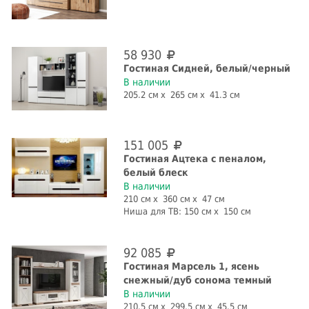
58 930
Гостиная Сидней, белый/черный
В наличии
205.2 см
265 см
41.3 см
151 005
Гостиная Ацтека с пеналом,
белый блеск
В наличии
210 см
360 см
47 см
Ниша для ТВ:
150 см
150 см
92 085
Гостиная Марсель 1, ясень
снежный/дуб сонома темный
В наличии
210.5 см
299.5 см
45.5 см