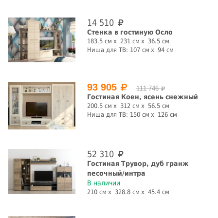
14 510
Стенка в гостиную Осло
183.5 см
231 см
36.5 см
Глянец
Материал фасада
Ниша для ТВ:
107 см
94 см
да
нет
ЛДСП
МДФ
93 905
Стиль
111 746
Гостиная Коен, ясень снежный
200.5 см
312 см
56.5 см
классика
лофт
модерн
прованс
Ниша для ТВ:
150 см
126 см
современный
хай-тек
Шкаф для белья
Шкаф витрина
52 310
Гостиная Трувор, дуб гранж
песочный/интра
есть
нет
да
нет
В наличии
210 см
328.8 см
45.4 см
Страна производства