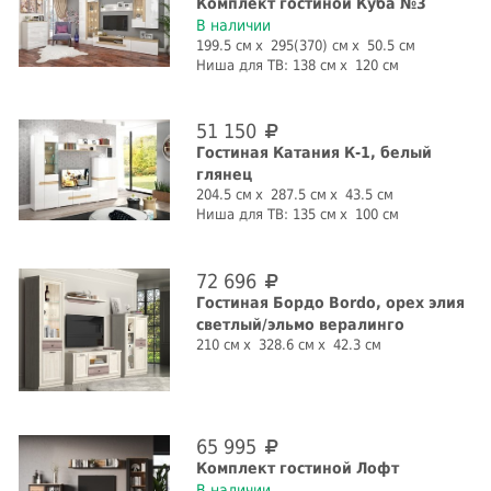
Комплект гостиной Куба №3
В наличии
199.5 см
295(370) см
50.5 см
Ниша для ТВ:
138 см
120 см
51 150
Гостиная Катания К-1, белый
глянец
204.5 см
287.5 см
43.5 см
Ниша для ТВ:
135 см
100 см
72 696
Гостиная Бордо Bordo, орех элия
светлый/эльмо вералинго
210 см
328.6 см
42.3 см
65 995
Комплект гостиной Лофт
В наличии