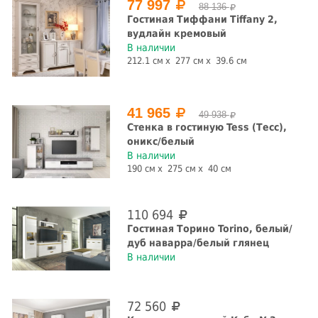
Белоруссия
Россия
77 997
88 136
Гостиная Тиффани Tiffany 2,
вудлайн кремовый
В наличии
212.1 см
277 см
39.6 см
41 965
49 938
Стенка в гостиную Tess (Тесс),
оникс/белый
В наличии
190 см
275 см
40 см
110 694
Гостиная Торино Torino, белый/
дуб наварра/белый глянец
В наличии
72 560