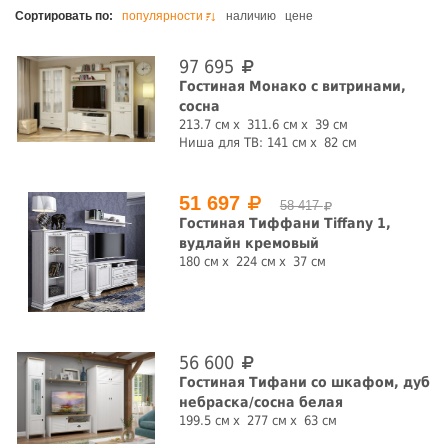
Цена, руб.
Сортировать по:
популярности
наличию
цене
97 695
Гостиная Монако с витринами,
сосна
Ширина, см
213.7 см
311.6 см
39 см
Ниша для ТВ:
141 см
82 см
51 697
58 417
Гостиная Тиффани Tiffany 1,
Высота, см
вудлайн кремовый
180 см
224 см
37 см
Глубина, см
56 600
Гостиная Тифани со шкафом, дуб
небраска/сосна белая
199.5 см
277 см
63 см
Цвет