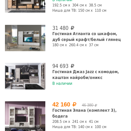
192.5 см
304 см
38.5 см
Ниша для ТВ:
150 см
110 см
31 480
Гостиная Атланта со шкафом,
дуб серый крафт/белый глянец
180 см
260.4 см
37 см
94 693
Гостиная Джаз Jazz с комодом,
каштан найроби/оникс
В наличии
42 160
46 380
Гостиная Элана (комплект 3),
бодега
208.5 см
241 см
41 см
Ниша для ТВ:
140 см
100 см