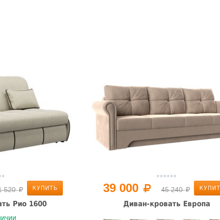
39 000
КУПИТЬ
КУПИ
1 520
45 240
ть Рио 1600
Диван-кровать Европа
личии