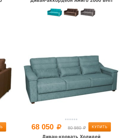
0
Диван-аккордеон Амиго 2000 БНП
68 050
ТЬ
КУПИТЬ
80 980
Диван-кровать Холидей