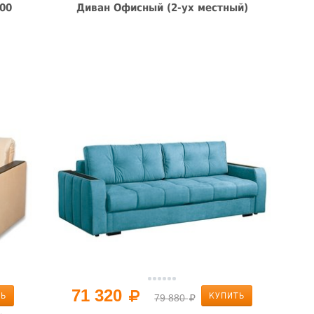
00
Диван Офисный (2-ух местный)
71 320
ТЬ
КУПИТЬ
79 880