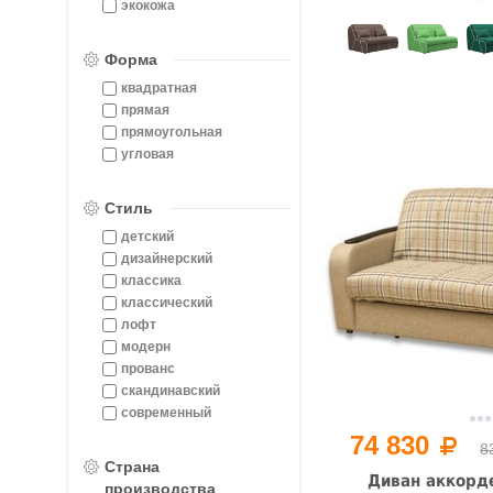
экокожа
Форма
квадратная
прямая
прямоугольная
угловая
Стиль
детский
дизайнерский
классика
классический
лофт
модерн
прованс
скандинавский
современный
74 830
8
Страна
Диван аккорде
производства