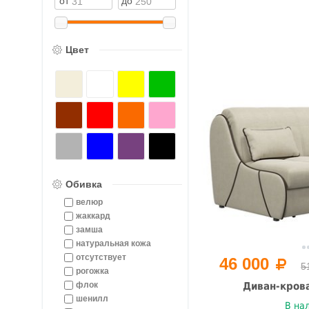
Цвет
Обивка
велюр
жаккард
замша
натуральная кожа
отсутствует
46 000
5
рогожка
флок
Диван-крова
шенилл
В на