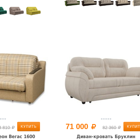
71 000
КУПИТЬ
КУПИ
3 810
82 360
он Вегас 1600
Диван-кровать Бруклин