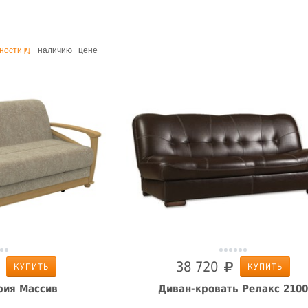
ности
наличию
цене
38 720
КУПИТЬ
КУПИТЬ
рия Массив
Диван-кровать Релакс 2100