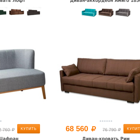
вать Лофт
Диван-аккордеон Амиго 185
68 560
КУПИТЬ
КУПИ
2 760
76 790
Шафран
Диван-кровать Рим