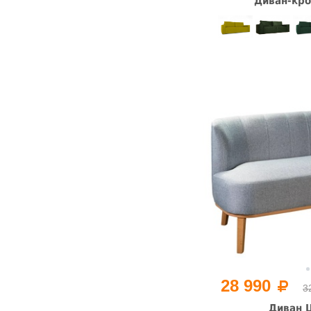
Диван-кро
28 990
3
Диван 