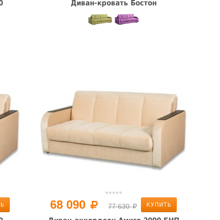
0
Диван-кровать Бостон
68 090
ТЬ
КУПИТЬ
77 630