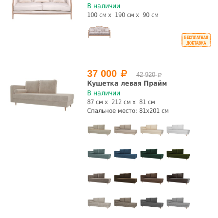
клик-кляк
книжка
кушетка
пантограф
В наличии
100 см
190 см
90 см
раскладушка
седафлекс
софа
Подлокотники
Пружинный блок
да
нет
да
нет
37 000
42 920
Кушетка левая Прайм
Бельевой ящик
В наличии
87 см
212 см
81 см
Спальное место: 81x201 см
да
нет
Стиль
детский
классика
классический
лофт
модерн
прованс
скандинавский
современный
Страна производства
Испания
Китай
Россия