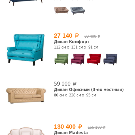
27 140
30 400
Обивка
Диван Комфорт
112 см
131 см
91 см
велюр
жаккард
натуральная
отсутствует
кожа
рогожка
флок
экокожа
Раскладной
59 000
Диван Офисный (3-ех местный)
80 см
228 см
95 см
да
нет
Механизм трансформации
аккордеон
выкатной
дельфин
еврокнижка
130 400
155 180
Диван Madesta