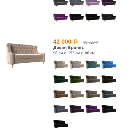
42 000
48 720
Диван Бронкс
98 см
153 см
86 см