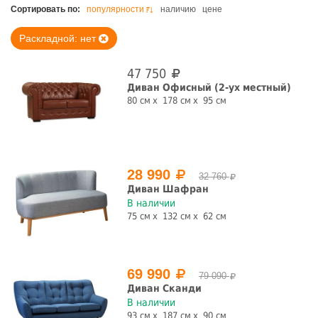
Цена, руб.
Сортировать по:
популярности
наличию
цене
Раскладной: нет
47 750
Ширина, см
Диван Офисный (2-ух местный)
80 см
178 см
95 см
Высота, см
28 990
32 760
Диван Шафран
В наличии
75 см
132 см
62 см
Глубина, см
69 990
79 090
Диван Сканди
В наличии
Цвет
93 см
187 см
90 см