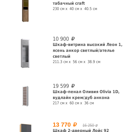
табачный craft
230 см
40 см
40.5 см
10 900
Шкаф-витрина высокий Леон 1,
ясень анкор светлый/ателье
светлый
211.3 см
56 см
38.9 см
19 599
Шкаф-пенал Оливия Olivia 1D,
вудлайн крем/дуб анкона
217 см
60 см
36 см
13 770
16 250
Шкаф 2-дверный Лойс 92