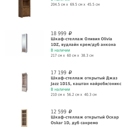
204.5 см
69.5 см
45.5 см
да
нет
да
нет
С ящиками
18 999
да
нет
Шкаф-стеллаж Оливия Olivia
Конструкция
1DZ, вудлайн крем/дуб анкона
В наличии
217 см
60 см
38.3 см
витрина
пенал
шкаф
Страна производства
17 199
Шкаф-стеллаж открытый Джаз
Белоруссия
Россия
Jazz 1D1S, каштан найроби/оникс
В наличии
СБРОСИТЬ ФИЛЬТРЫ
210 см
56.2 см
40.3 см
12 599
Шкаф-стеллаж открытый Оскар
Oskar 1D, дуб санремо