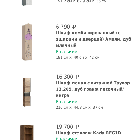
191.2 см
67.9 см
35 см
для одежды
для посуды
для прихожей
книжный
шкаф
6 790
Шкаф комбинированный (с
Форма
ящиками и дверцей) Амели, дуб
млечный
В наличии
прямая
угловая
191 см
40 см
42 см
Количество дверей, шт.
16 300
1 шт.
2 шт.
3 шт.
4 шт.
Шкаф-пенал с витриной Трувор
13.205, дуб гранж песочный/
5 шт.
интра
В наличии
Наличие зеркала
Глянец
210 см
44.8 см
37 см
да
нет
да
нет
19 700
Со штангой
С рисунком
Шкаф-стеллаж Kada REG1D
В наличии