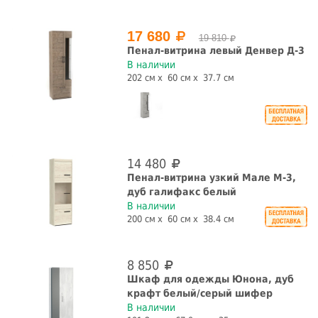
Высота, см
17 680
19 810
Пенал-витрина левый Денвер Д-3
В наличии
202 см
60 см
37.7 см
Глубина, см
14 480
Пенал-витрина узкий Мале М-3,
Цвет фасада
дуб галифакс белый
В наличии
200 см
60 см
38.4 см
Цвет корпуса
8 850
Шкаф для одежды Юнона, дуб
крафт белый/серый шифер
В наличии
Назначение