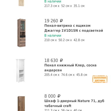
В наличии
217.3 см
52 см
35.1 см
19 260
Пенал-витрина с ящиком
Джаггер 1V1D1SN с подсветкой
В наличии
210 см
50.2 см
42.8 см
18 630
Пенал книжный Клер, сосна
андерсен
205.4 см
74.6 см
45.8 см
8 000
Шкаф 1-дверный Nature 71, дуб
табачный craft
211.3 см
56 см
40 см