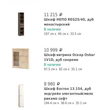
11 215
Шкаф НЕПО REG2S/40, дуб
монастырский
В наличии
197 см
40 см
33.5 см
10 999
Шкаф-витрина Оскар Oskar
1V1D, дуб санремо
В наличии
97.5 см
82 см
35.1 см
8 980
Шкаф Бостон 13.154, дуб
эндгрейн элегантный/милк
рикамо софт
194.4 см
38.6 см
35.1 см