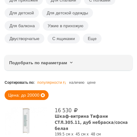
Для прихожей
Для спальни
С полками
Для детской
Для детской одежды
Для балкона
Узкие в прихожую
Двустворчатые
С ящиками
Еще
Подобрать по параметрам
Цена, руб.
Сортировать по:
популярности
наличию
цене
Цена: до 20000
16 530
Ширина, см
Шкаф-витрина Тифани
СТЛ.305.11, дуб небраска/сосна
белая
199.5 см
45 см
48 см