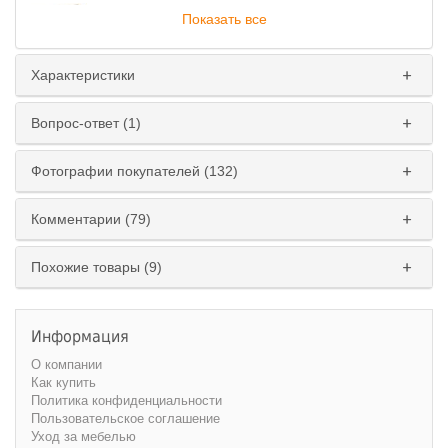
Показать все
Характеристики
Глубина
:
Вопрос-ответ (1)
45 см
60 см
Фотографии покупателей (132)
Ширина
:
200 см
210 см
220 см
230 см
Комментарии (79)
240 см
250 см
260 см
270 см
Похожие товары (9)
Высота
:
220 см
240 см
Информация
О компании
Как купить
Политика конфиденциальности
Пользовательское соглашение
Уход за мебелью