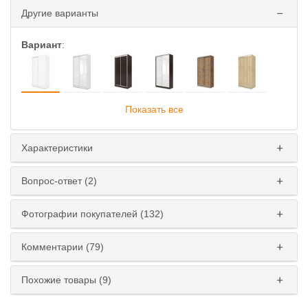
Другие варианты
Вариант
:
Показать все
Характеристики
Глубина
:
Вопрос-ответ (2)
45 см
60 см
Фотографии покупателей (132)
Ширина
:
110 см
120 см
130 см
140 см
Комментарии (79)
150 см
160 см
170 см
180 см
Похожие товары (9)
Высота
: