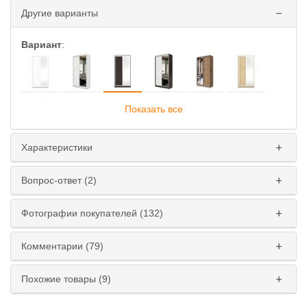
Другие варианты
Вариант
:
Показать все
Характеристики
Глубина
:
Вопрос-ответ (2)
45 см
60 см
Фотографии покупателей (132)
Ширина
:
110 см
120 см
130 см
140 см
Комментарии (79)
150 см
160 см
170 см
180 см
Похожие товары (9)
Высота
: