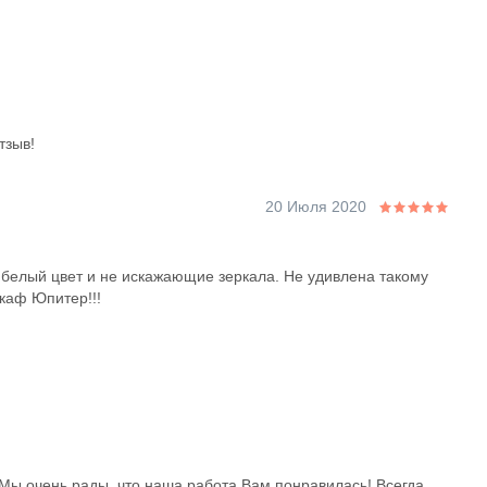
тзыв!
20 Июля 2020
белый цвет и не искажающие зеркала. Не удивлена такому
каф Юпитер!!!
 Мы очень рады, что наша работа Вам понравилась! Всегда