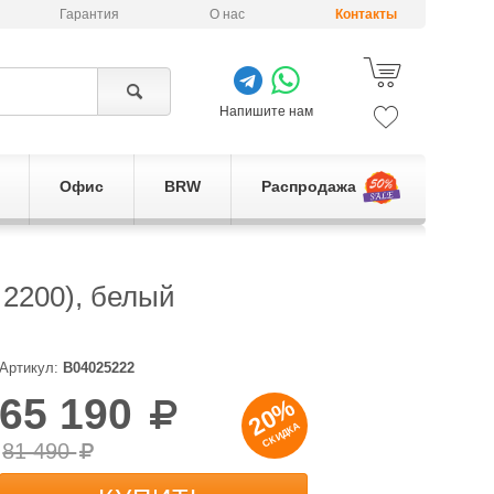
Гарантия
О нас
Контакты
Напишите нам
Офис
BRW
Распродажа
 2200), белый
Артикул:
B04025222
65 190
20%
СКИДКА
81 490