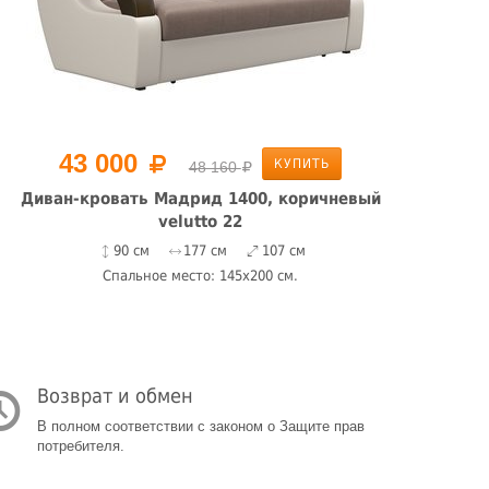
43 000
КУПИТЬ
48 160
Диван-кровать Мадрид 1400, коричневый
Ди
velutto 22
90 см
177 см
107 см
Спальное место: 145x200 см.
Возврат и обмен
В полном соответствии с законом о Защите прав
потребителя.