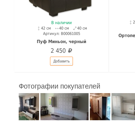
В наличии
42 см
40 см
40 см
Артикул: B00061005
Ортопе
Пуф Миньон, черный
2 450
Добавить
Фотографии покупателей