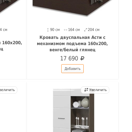
4 см
90 см
164 см
204 см
Кровать двуспальная Асти с
 160х200,
механизмом подъема 160х200,
ец
венге/белый глянец
17 690
Добавить
величить
Увеличить