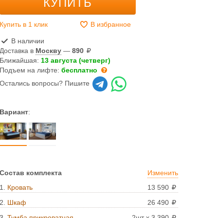
КУПИТЬ
Купить в 1 клик
В избранное
В наличии
Доставка в
Москву
—
890
Ближайшая:
13 августа (четверг)
Подъем на лифте:
бесплатно
Остались вопросы? Пишите
Вариант
:
Состав комплекта
Изменить
1.
Кровать
13 590
2.
Шкаф
26 490
3.
Тумба прикроватная
2шт x 3 390