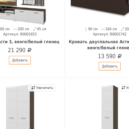
200 см
200 см
45 см
90 см
164 см
20
Артикул: B0001653
Артикул: B0001742
сти 3, венге/белый глянец
Кровать двуспальная Асти
венге/белый глян
21 290
13 590
Добавить
Добавить
Увеличить
У