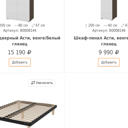
200 см
80 см
47 см
200 см
40 см
4
Артикул: B0008144
Артикул: B0008146
верный Асти, венге/белый
Шкаф-пенал Асти, венг
глянец
глянец
15 190
9 990
Добавить
Добавить
Увеличить