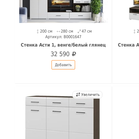
200 см
280 см
47 см
Артикул: B0001647
Стенка Асти 1, венге/белый глянец
Стенка А
32 590
Добавить
Увеличить