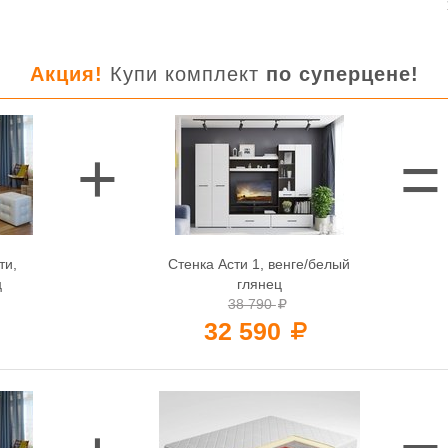
Акция!
Купи комплект
по суперцене!
ти,
Стенка Асти 1, венге/белый
ц
глянец
38 790
32 590