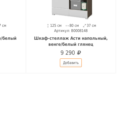
7 см
125 см
80 см
37 см
Артикул: B0008148
е/белый
Шкаф-стеллаж Асти напольный,
венге/белый глянец
9 290
Добавить