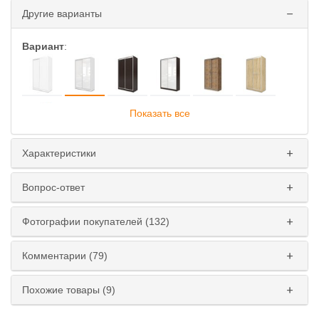
Другие варианты
Вариант
:
Показать все
Характеристики
Глубина
:
Вопрос-ответ
45 см
60 см
Фотографии покупателей (132)
Ширина
:
110 см
120 см
130 см
140 см
Комментарии (79)
150 см
160 см
170 см
180 см
Похожие товары (9)
Высота
: