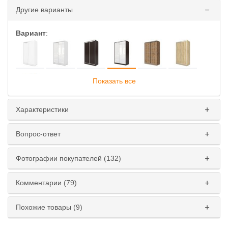
Другие варианты
Вариант
:
Показать все
Характеристики
Глубина
:
Вопрос-ответ
45 см
60 см
Фотографии покупателей (132)
Ширина
:
110 см
120 см
130 см
140 см
Комментарии (79)
150 см
160 см
170 см
180 см
Похожие товары (9)
Высота
: