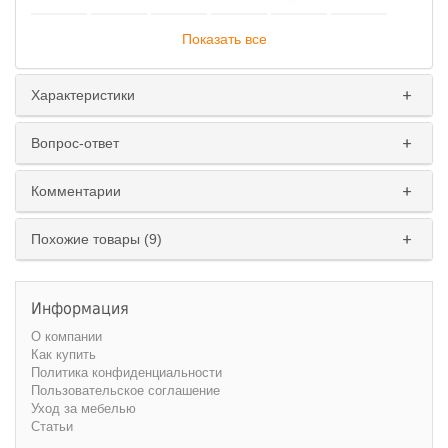
Показать все
Характеристики
Подъемный механизм
:
Вопрос-ответ
Да
Нет
Комментарии
Ширина спального места
:
160 см.
180 см.
Похожие товары (9)
Информация
О компании
Как купить
Политика конфиденциальности
Пользовательское соглашение
Уход за мебелью
Статьи