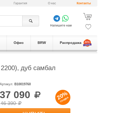
Гарантия
О нас
Контакты
Напишите нам
Офис
BRW
Распродажа
2200), дуб самбал
Артикул:
B10019760
37 090
20%
СКИДКА
46 390