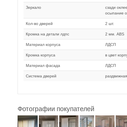
Зеркало
сзади окле
осыпание о
Кол-во дверей
2 шт.
Кромка на детали лдпс
2 мм. ABS
Материал корпуса
ЛДСП
Кромка корпуса
в цвет корп
Материал фасада
ЛДСП
Система дверей
раздвижная
Фотографии покупателей