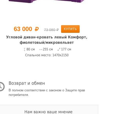
63 000
КУПИТЬ
73 080
Угловой диван-кровать левый Комфорт,
У
фиолетовый/микровельвет
80 см
255 см
177 см
Спальное место: 1470x2150
Возврат и обмен
В полном соответствии с законом о Защите прав
потребителя.
Нам важно ваше мнение