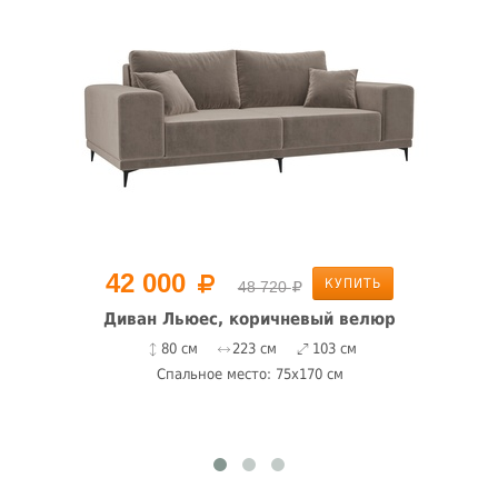
42 000
КУПИТЬ
48 720
Диван Льюес, коричневый велюр
80 см
223 см
103 см
Спальное место: 75x170 см