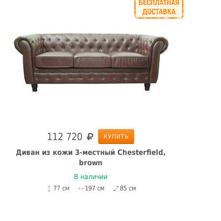
112 720
КУПИТЬ
Диван из кожи 3-местный Chesterfield,
brown
В наличии
77 см
197 см
85 см