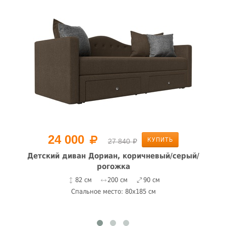
24 000
КУПИТЬ
27 840
Детский диван Дориан, коричневый/серый/
рогожка
82 см
200 см
90 см
Спальное место: 80x185 см