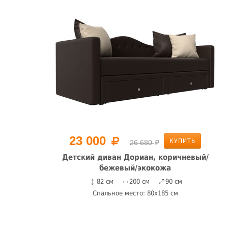
23 000
КУПИТЬ
26 680
/
Детский диван Дориан, коричневый/
бежевый/экокожа
82 см
200 см
90 см
Спальное место: 80x185 см