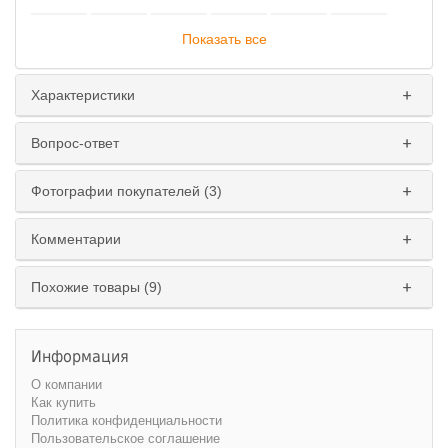
Показать все
Характеристики
Пружинный блок
:
Вопрос-ответ
Да
Нет
Фотографии покупателей (3)
Ширина спального места
:
120 см.
140 см.
160 см.
180 см.
Комментарии
Похожие товары (9)
Информация
О компании
Как купить
Политика конфиденциальности
Пользовательское соглашение