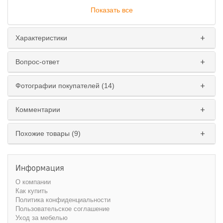
Показать все
Характеристики
Вопрос-ответ
Тип пружинного блока
:
Фотографии покупателей (14)
зависимый
независимый
Комментарии
Ширина спального места
:
Похожие товары (9)
135 см.
160 см.
Информация
О компании
Как купить
Политика конфиденциальности
Пользовательское соглашение
Уход за мебелью