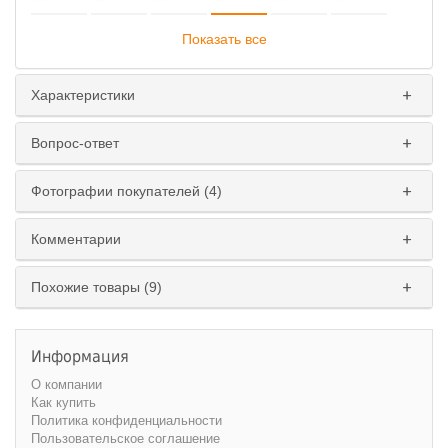
Показать все
Характеристики
Вопрос-ответ
Фотографии покупателей (4)
Комментарии
Тип пружинного блока
:
зависимый
независимый
Похожие товары (9)
Ширина спального места
:
Информация
137 см.
160 см.
О компании
Как купить
Политика конфиденциальности
Пользовательское соглашение