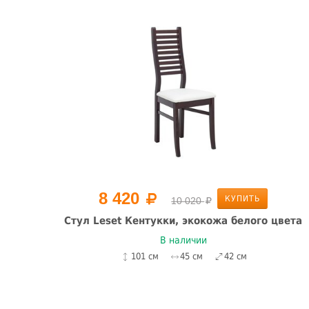
8 420
КУПИТЬ
10 020
я
Стул Leset Кентукки, экокожа белого цвета
В наличии
101 см
45 см
42 см