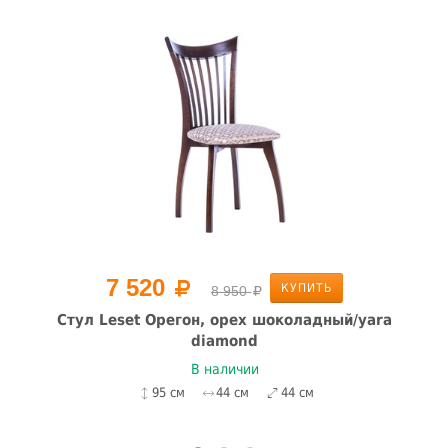
7 520
КУПИТЬ
8 950
Стул Leset Орегон, орех шоколадный/yara
diamond
В наличии
95 см
44 см
44 см