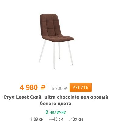
4 980
КУПИТЬ
5 930
Стул Leset Скай, ultra chocolate велюровый
С
белого цвета
В наличии
89 см
45 см
39 см