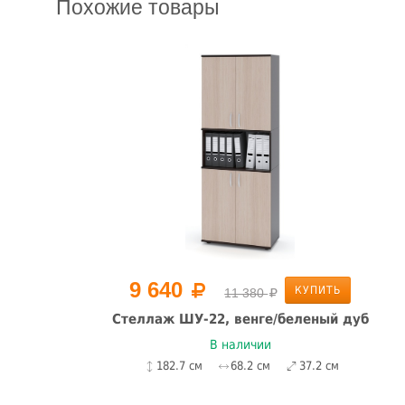
Похожие товары
9 640
КУПИТЬ
11 380
б
Стеллаж ШУ-22, венге/беленый дуб
В наличии
182.7 см
68.2 см
37.2 см