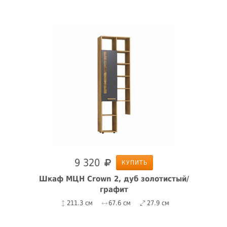
9 320
КУПИТЬ
Шкаф МЦН Crown 2, дуб золотистый/
графит
211.3 см
67.6 см
27.9 см