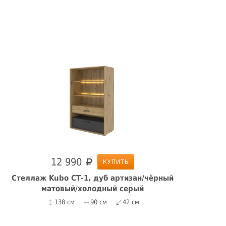
12 990
КУПИТЬ
Стеллаж Kubo СТ-1, дуб артизан/чёрный
матовый/холодный серый
138 см
90 см
42 см