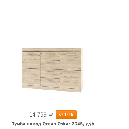
14 799
КУПИТЬ
Тумба-комод Оскар Oskar 2D4S, дуб
К