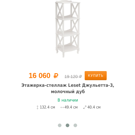
16 060
КУПИТЬ
19 120
Этажерка-стеллаж Leset Джульетта-3,
молочный дуб
В наличии
132.4 см
49.4 см
40.4 см