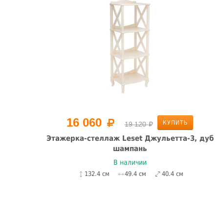
16 060
КУПИТЬ
19 120
ка,
Этажерка-стеллаж Leset Джульетта-3, дуб
шампань
В наличии
132.4 см
49.4 см
40.4 см