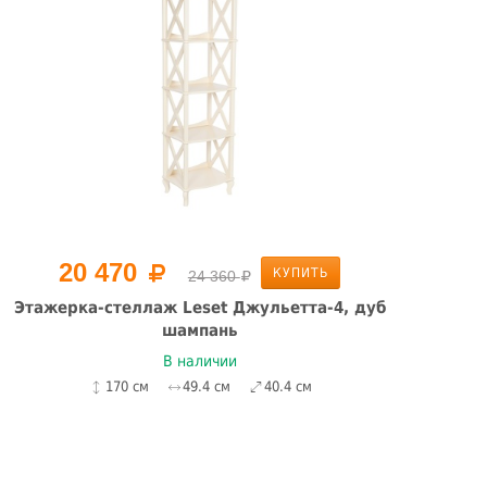
20 470
КУПИТЬ
24 360
Этажерка-стеллаж Leset Джульетта-4, дуб
шампань
В наличии
170 см
49.4 см
40.4 см