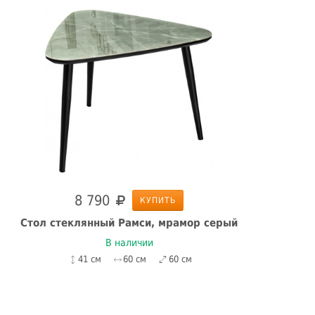
8 790
КУПИТЬ
Стол стеклянный Рамси, мрамор серый
Жу
В наличии
41 см
60 см
60 см