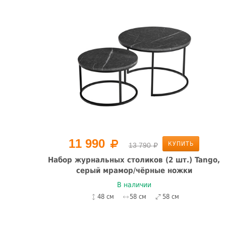
11 990
КУПИТЬ
13 790
7ED-
Набор журнальных столиков (2 шт.) Tango,
серый мрамор/чёрные ножки
В наличии
48 см
58 см
58 см