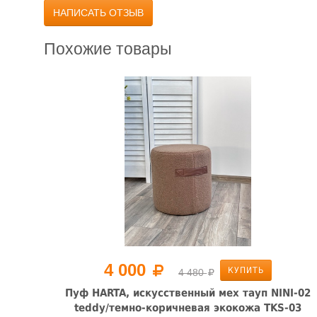
НАПИСАТЬ ОТЗЫВ
Похожие товары
4 000
КУПИТЬ
4 480
евый
Пуф HARTA, искусственный мех тауп NINI-02
teddy/темно-коричневая экокожа TKS-03