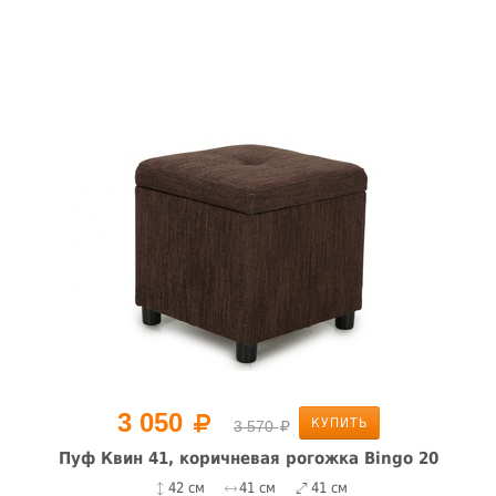
3 050
КУПИТЬ
3 570
Пуф Квин 41, коричневая рогожка Bingo 20
42 см
41 см
41 см