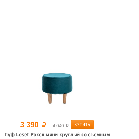
3 390
КУПИТЬ
4 040
Пуф Leset Рокси мини круглый со съемным
Пуф