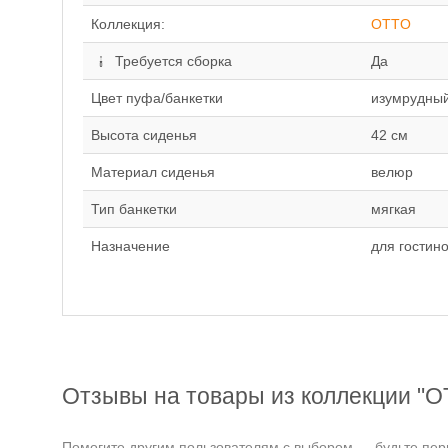
Коллекция:
OTTO
Требуется сборка
Да
Цвет пуфа/банкетки
изумрудный
Высота сиденья
42 см
Материал сиденья
велюр
Тип банкетки
мягкая
Назначение
для гостин
Отзывы на товары из коллекции "
Помогите другим пользователям с выбором — будьте перв