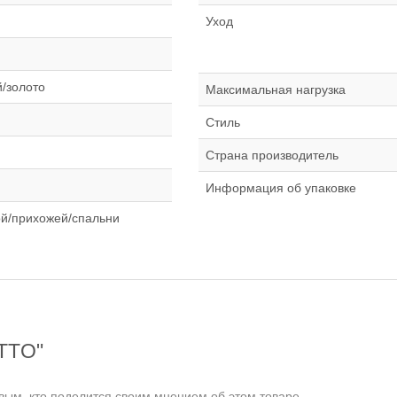
Уход
/золото
Максимальная нагрузка
Стиль
Страна производитель
Информация об упаковке
ой/прихожей/спальни
OTTO"
ым, кто поделится своим мнением об этом товаре.