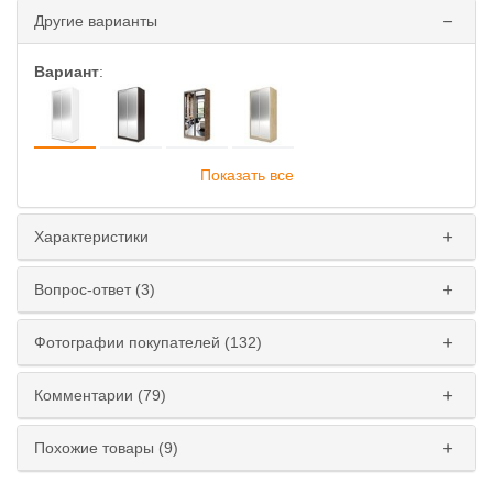
Другие варианты
Вариант
:
Показать все
Глубина
:
45 см
60 см
Характеристики
Ширина
:
Вопрос-ответ (3)
110 см
120 см
130 см
140 см
Фотографии покупателей (132)
150 см
160 см
170 см
180 см
Комментарии (79)
Высота
:
220 см
240 см
Похожие товары (9)