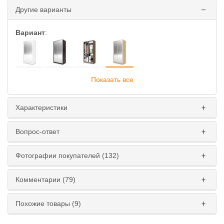
Другие варианты
Вариант
:
Показать все
Глубина
:
45 см
60 см
Характеристики
Ширина
:
Вопрос-ответ
110 см
120 см
130 см
140 см
Фотографии покупателей (132)
150 см
160 см
170 см
180 см
Комментарии (79)
Высота
:
220 см
240 см
Похожие товары (9)