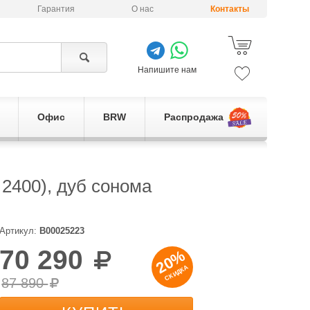
Гарантия
О нас
Контакты
Напишите нам
Офис
BRW
Распродажа
2400), дуб сонома
Артикул:
B00025223
70 290
20%
СКИДКА
87 890