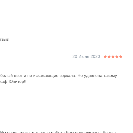
тзыв!
20 Июля 2020
белый цвет и не искажающие зеркала. Не удивлена такому
каф Юпитер!!!
 Мы очень рады, что наша работа Вам понравилась! Всегда