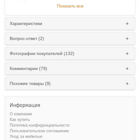
Показать все
Характеристики
Ширина
:
Вопрос-ответ (2)
200 см
210 см
220 см
230 см
240 см
250 см
260 см
270 см
Фотографии покупателей (132)
Высота
:
Комментарии (79)
220 см
240 см
Похожие товары (9)
Информация
О компании
Как купить
Политика конфиденциальности
Пользовательское соглашение
Уход за мебелью