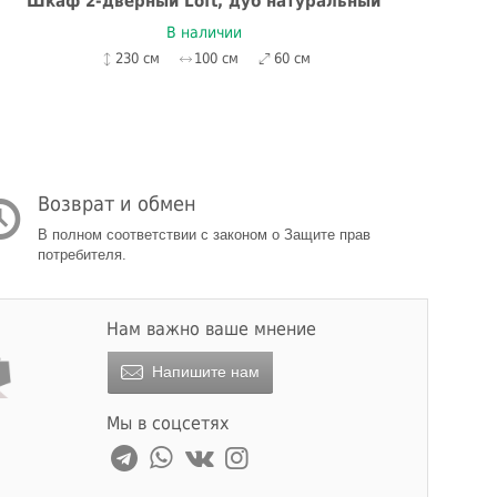
Шкаф 2-дверный Loft, дуб натуральный
Шк
В наличии
230 см
100 см
60 см
Возврат и обмен
В полном соответствии с законом о Защите прав
потребителя.
Нам важно ваше мнение
Напишите нам
Мы в соцсетях