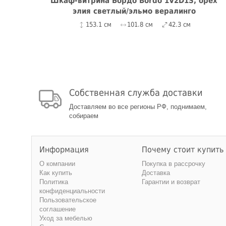
ando
Шкаф-витрина Бордо Bordo 1V2D1S, орех
элия светлый/эльмо вералинго
153.1 см
101.8 см
42.3 см
Собственная служба доставки
Доставляем во все регионы РФ, поднимаем,
собираем
Информация
Почему стоит купить
О компании
Покупка в рассрочку
Как купить
Доставка
Политика
Гарантии и возврат
конфиденциальности
Пользовательское
соглашение
Уход за мебелью