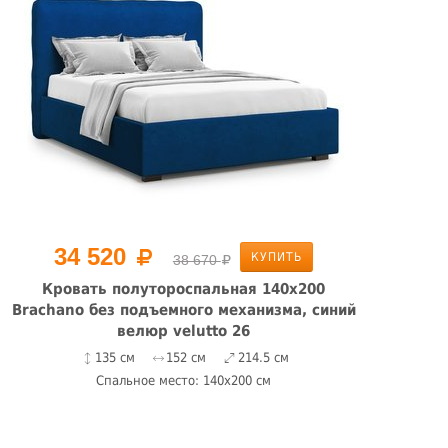
34 520
КУПИТЬ
38 670
Кровать полутороспальная 140x200
Brachano без подъемного механизма, синий
Br
велюр velutto 26
135 см
152 см
214.5 см
Спальное место: 140x200 см