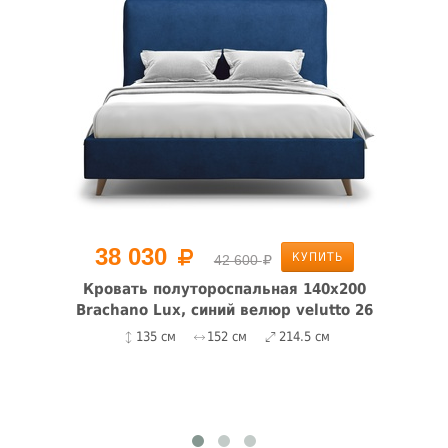
38 030
КУПИТЬ
42 600
Кровать полутороспальная 140x200
Brachano Lux, синий велюр velutto 26
135 см
152 см
214.5 см